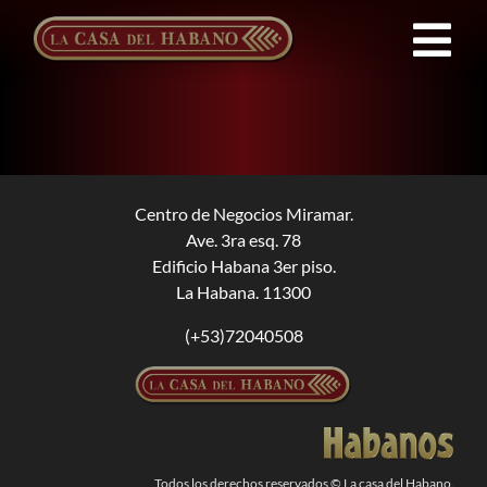
Saltar
al
Tog
contenido
Nav
FRANQUICIAS
PRODUCTOS
Centro de Negocios Miramar.
Ave. 3ra esq. 78
NOTICIAS
Edificio Habana 3er piso.
La Habana. 11300
QUIENES SOMOS
(+53)72040508
CONTACTO
ES
Todos los derechos reservados © La casa del Habano.