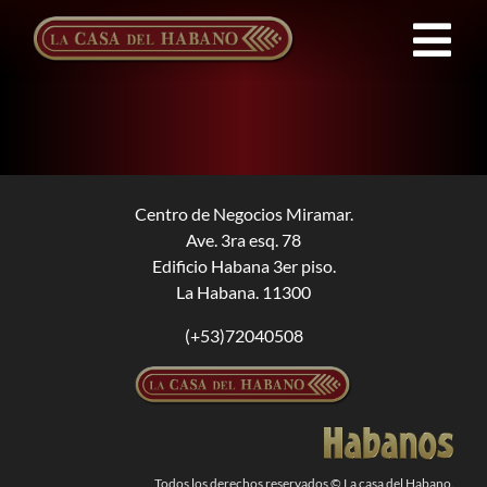
Saltar
al
Tog
contenido
Nav
FRANQUICIAS
PRODUCTOS
Centro de Negocios Miramar.
Ave. 3ra esq. 78
NOTICIAS
Edificio Habana 3er piso.
La Habana. 11300
QUIENES SOMOS
(+53)72040508
CONTACTO
ES
Todos los derechos reservados © La casa del Habano.