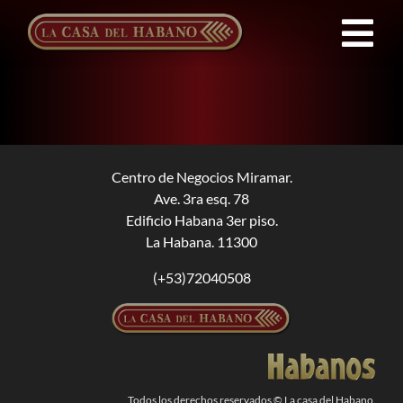
Saltar
al
Tog
contenido
Nav
FRANQUICIAS
PRODUCTOS
Centro de Negocios Miramar.
Ave. 3ra esq. 78
NOTICIAS
Edificio Habana 3er piso.
La Habana. 11300
QUIENES SOMOS
(+53)72040508
CONTACTO
ES
Todos los derechos reservados © La casa del Habano.