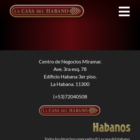
Saltar
al
Tog
contenido
Nav
FRANQUICIAS
PRODUCTOS
Centro de Negocios Miramar.
Ave. 3ra esq. 78
NOTICIAS
Edificio Habana 3er piso.
La Habana. 11300
QUIENES SOMOS
(+53)72040508
CONTACTO
ES
Todos los derechos reservados © La casa del Habano.