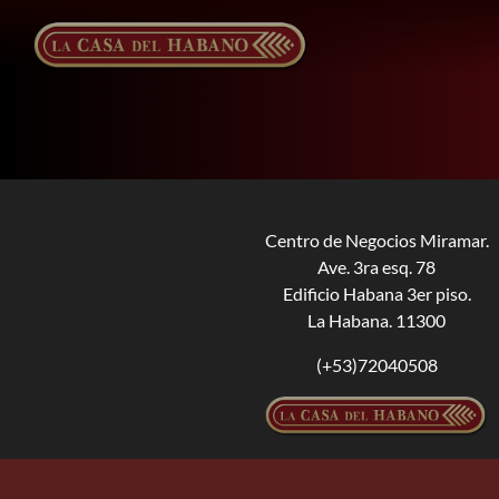
Saltar
al
contenido
Centro de Negocios Miramar.
Ave. 3ra esq. 78
Edificio Habana 3er piso.
La Habana. 11300
(+53)72040508