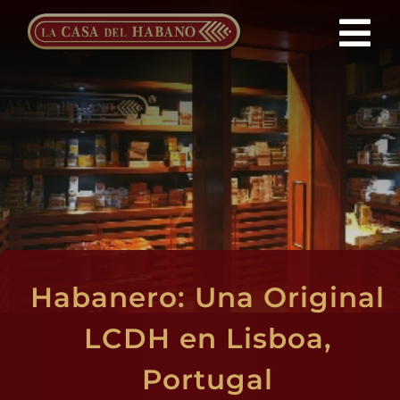
Saltar
al
Tog
contenido
Nav
FRANQUICIAS
PRODUCTOS
NOTICIAS
QUIENES SOMOS
Habanero: Una Original
CONTACTO
LCDH en Lisboa,
Portugal
ES