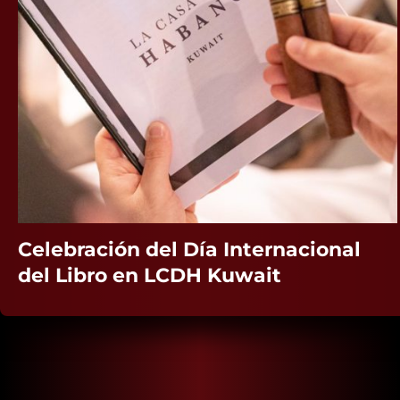
ción del Día Internacional
Celeb
ro en LCDH Kuwait
del L