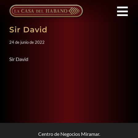
Saltar
al
Tog
contenido
Sir David
Nav
FRANQUICIAS
24 de junio de 2022
PRODUCTOS
Sir David
NOTICIAS
QUIENES SOMOS
CONTACTO
Centro de Negocios Miramar.
ES