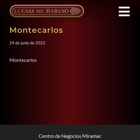
Saltar
al
Tog
contenido
Montecarlos
Nav
FRANQUICIAS
24 de junio de 2022
PRODUCTOS
Montecarlos
NOTICIAS
QUIENES SOMOS
CONTACTO
Centro de Negocios Miramar.
ES