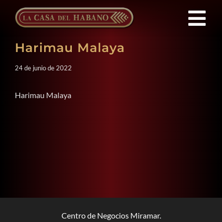
Saltar
al
Tog
contenido
Harimau Malaya
Nav
FRANQUICIAS
24 de junio de 2022
PRODUCTOS
Harimau Malaya
NOTICIAS
QUIENES SOMOS
CONTACTO
Centro de Negocios Miramar.
ES