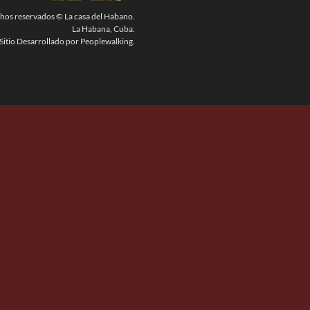
chos reservados © La casa del Habano.
La Habana, Cuba.
Sitio Desarrollado por Peoplewalking.