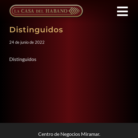
Saltar
al
Tog
contenido
Distinguidos
Nav
FRANQUICIAS
24 de junio de 2022
PRODUCTOS
Distinguidos
NOTICIAS
QUIENES SOMOS
CONTACTO
Centro de Negocios Miramar.
ES